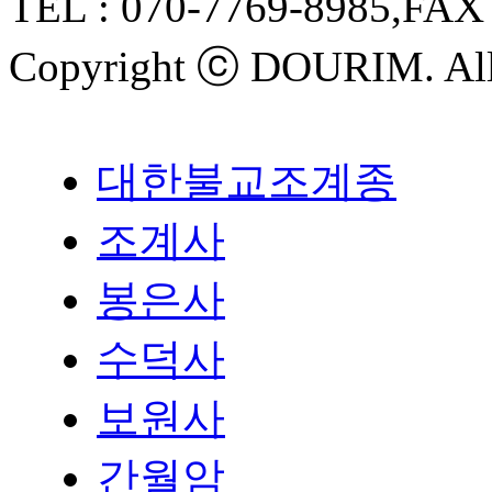
TEL :
070-7769-8985
,FAX
Copyright ⓒ
DOURIM
. Al
대한불교조계종
조계사
봉은사
수덕사
보원사
간월암